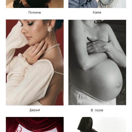
Полина
Катя
Дарья
В поле