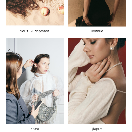
Таня и персики
Полина
Дарья
Катя